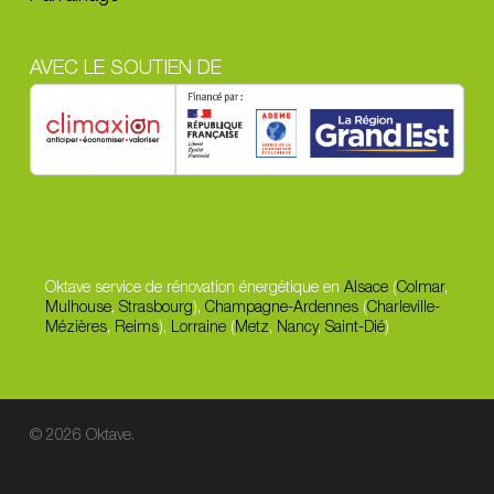
AVEC LE SOUTIEN DE
Oktave service de rénovation énergétique en
Alsace
(
Colmar
,
Mulhouse
,
Strasbourg
),
Champagne-Ardennes
(
Charleville-
Mézières
,
Reims
),
Lorraine
(
Metz
,
Nancy
,
Saint-Dié
)
© 2026 Oktave.