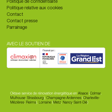
Politique de confidentialité
Politique relative aux cookies
Contact
Contact presse
Parrainage
AVEC LE SOUTIEN DE
Oktave service de rénovation énergétique en
Alsace
(
Colmar
,
Mulhouse
,
Strasbourg
),
Champagne-Ardennes
(
Charleville-
Mézières
,
Reims
),
Lorraine
(
Metz
,
Nancy
,
Saint-Dié
)