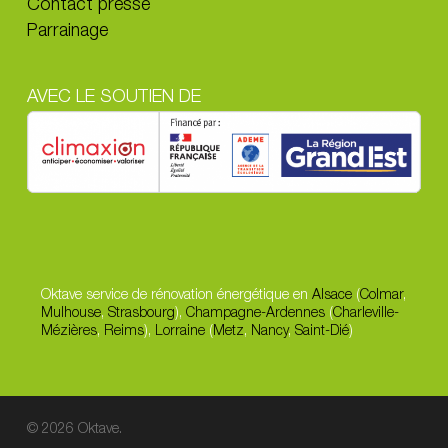
Contact presse
Parrainage
AVEC LE SOUTIEN DE
Oktave service de rénovation énergétique en
Alsace
(
Colmar
,
Mulhouse
,
Strasbourg
),
Champagne-Ardennes
(
Charleville-
Mézières
,
Reims
),
Lorraine
(
Metz
,
Nancy
,
Saint-Dié
)
© 2026 Oktave.