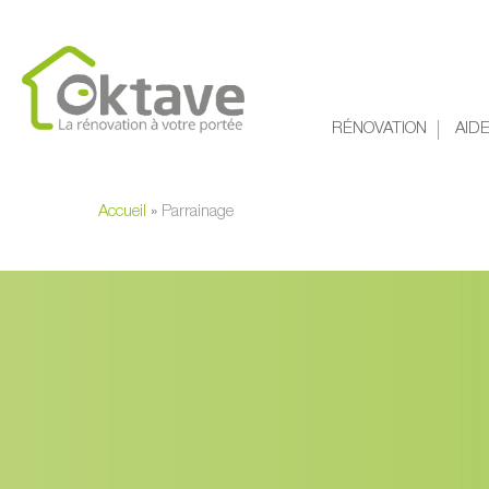
Skip
to
main
content
RÉNOVATION
AID
Accueil
»
Parrainage