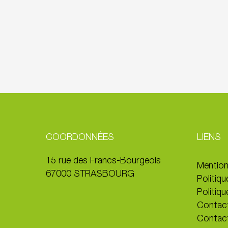
COORDONNÉES
LIENS
15 rue des Francs-Bourgeois
Mention
67000 STRASBOURG
Politiqu
Politiqu
Contac
Contac