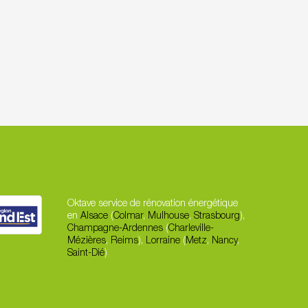
Oktave service de rénovation énergétique
en
Alsace
(
Colmar
,
Mulhouse
,
Strasbourg
),
Champagne-Ardennes
(
Charleville-
Mézières
,
Reims
),
Lorraine
(
Metz
,
Nancy
,
Saint-Dié
)