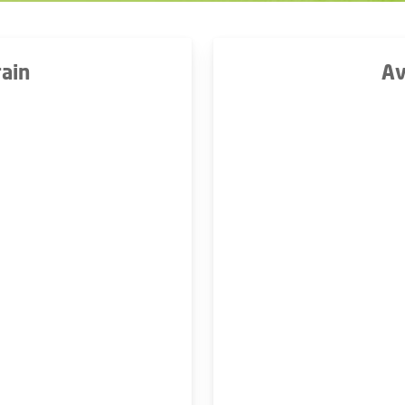
ain
Av