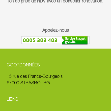
lien de prise de RDV avec un conseiller rénovation.
Appelez-nous
0805 383 483
COORDONNÉES
15 rue des Francs-Bourgeois
67000 STRASBOURG
LIENS