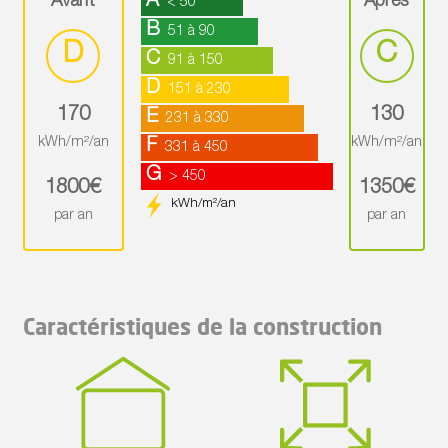
A
Avant
Après
< 50
B
51 à 90
D
C
C
91 à 150
D
151 à 230
170
130
E
231 à 330
kWh/m²/an
kWh/m²/an
F
331 à 450
G
> 450
1800€
1350€
kWh/m²/an
par an
par an
Caractéristiques de la construction