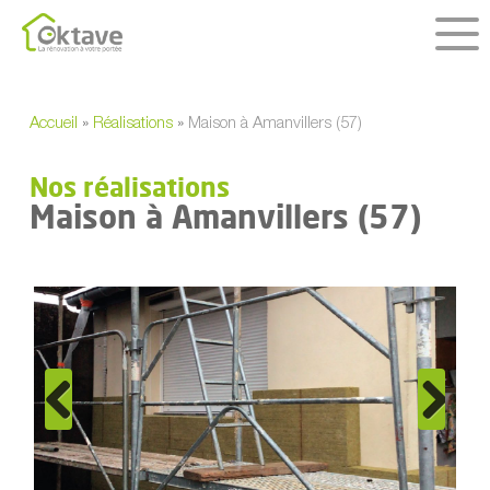
Skip
to
main
content
Accueil
»
Réalisations
»
Maison à Amanvillers (57)
Nos réalisations
Maison à Amanvillers (57)
Previous
Next