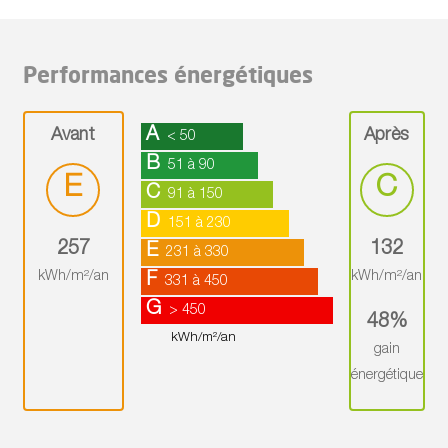
Performances énergétiques
A
Avant
Après
< 50
B
51 à 90
E
C
C
91 à 150
D
151 à 230
257
132
E
231 à 330
kWh/m²/an
kWh/m²/an
F
331 à 450
G
> 450
48%
kWh/m²/an
gain
énergétique