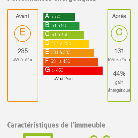
A
Avant
Après
< 50
B
51 à 90
E
C
C
91 à 150
D
151 à 230
235
131
E
231 à 330
kWh/m²/an
kWh/m²/an
F
331 à 450
G
> 450
44%
kWh/m²/an
gain
énergétique
Caractéristiques de l'immeuble