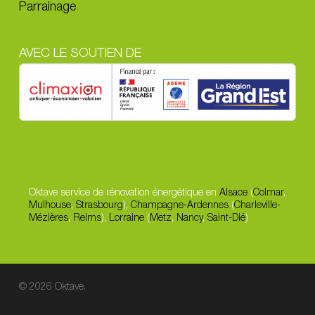
Parrainage
AVEC LE SOUTIEN DE
Oktave service de rénovation énergétique en
Alsace
(
Colmar
,
Mulhouse
,
Strasbourg
),
Champagne-Ardennes
(
Charleville-
Mézières
,
Reims
),
Lorraine
(
Metz
,
Nancy
,
Saint-Dié
)
© 2026 Oktave.